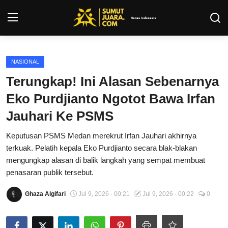
Login
Register
NASIONAL
Terungkap! Ini Alasan Sebenarnya
Kontak
Eko Purdjianto Ngotot Bawa Irfan
Tentang Kami
Jauhari Ke PSMS
Keputusan PSMS Medan merekrut Irfan Jauhari akhirnya
Privacy Policy
terkuak. Pelatih kepala Eko Purdjianto secara blak-blakan
mengungkap alasan di balik langkah yang sempat membuat
INFO SUMUT
penasaran publik tersebut.
SEPAKBOLA
Ghaza Algifari
Jul 9, 2026 - 00:21
Jul 9, 2026 - 00:22
0
ALL SPORT