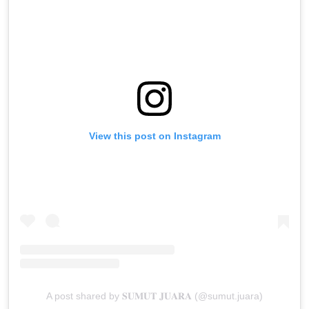
View this post on Instagram
A post shared by 𝐒𝐔𝐌𝐔𝐓 𝐉𝐔𝐀𝐑𝐀 (@sumut.juara)