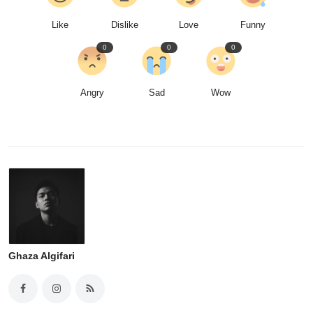
Like
Dislike
Love
Funny
0
0
0
Angry
Sad
Wow
Ghaza Algifari