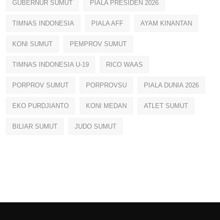
GUBERNUR SUMUT
PIALA PRESIDEN 2026
TIMNAS INDONESIA
PIALA AFF
AYAM KINANTAN
KONI SUMUT
PEMPROV SUMUT
TIMNAS INDONESIA U-19
RICO WAAS
PORPROV SUMUT
PORPROVSU
PIALA DUNIA 2026
EKO PURDJIANTO
KONI MEDAN
ATLET SUMUT
BILIAR SUMUT
JUDO SUMUT