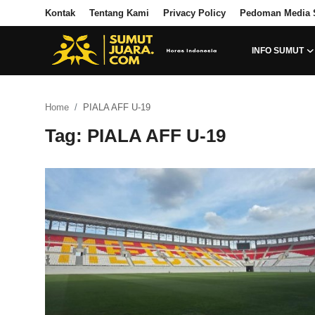
Kontak
Tentang Kami
Privacy Policy
Pedoman Media 
INFO SUMUT
Login
Register
Home
PIALA AFF U-19
Kontak
Tag: PIALA AFF U-19
Tentang Kami
Privacy Policy
INFO SUMUT
SEPAKBOLA
ALL SPORT