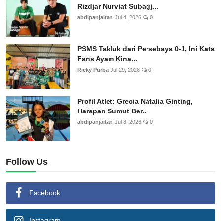
Rizdjar Nurviat Subagj...
abdipanjaitan
Jul 4, 2026
0
PSMS Takluk dari Persebaya 0-1, Ini Kata
Fans Ayam Kina...
Ricky Purba
Jul 29, 2026
0
Profil Atlet: Grecia Natalia Ginting,
Harapan Sumut Ber...
abdipanjaitan
Jul 8, 2026
0
Follow Us
Facebook
Instagram