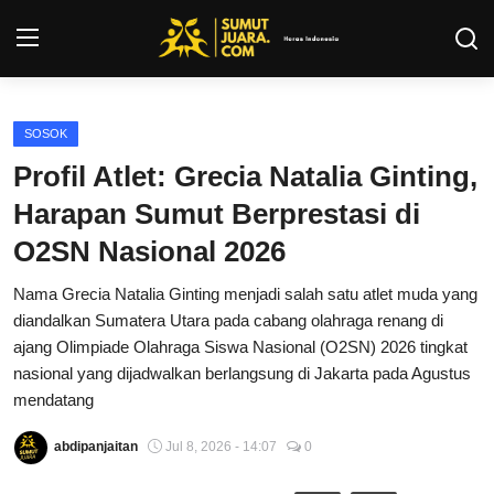
Login
Register
SOSOK
Profil Atlet: Grecia Natalia Ginting,
Kontak
Harapan Sumut Berprestasi di
Tentang Kami
O2SN Nasional 2026
Nama Grecia Natalia Ginting menjadi salah satu atlet muda yang
Privacy Policy
diandalkan Sumatera Utara pada cabang olahraga renang di
ajang Olimpiade Olahraga Siswa Nasional (O2SN) 2026 tingkat
INFO SUMUT
nasional yang dijadwalkan berlangsung di Jakarta pada Agustus
mendatang
SEPAKBOLA
abdipanjaitan
Jul 8, 2026 - 14:07
0
ALL SPORT