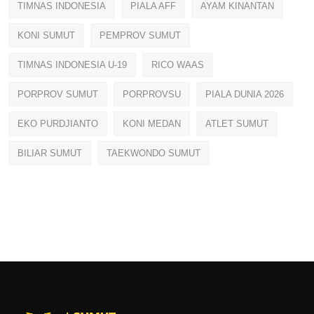
TIMNAS INDONESIA
PIALA AFF
AYAM KINANTAN
KONI SUMUT
PEMPROV SUMUT
TIMNAS INDONESIA U-19
RICO WAAS
PORPROV SUMUT
PORPROVSU
PIALA DUNIA 2026
EKO PURDJIANTO
KONI MEDAN
ATLET SUMUT
BILIAR SUMUT
TAEKWONDO SUMUT