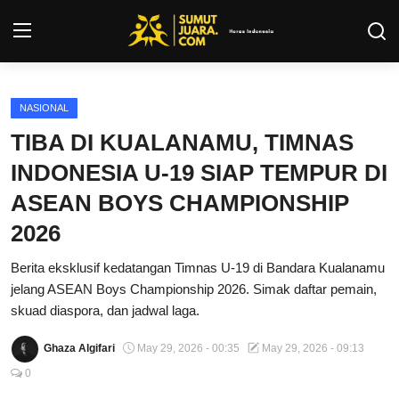
Login
Register
NASIONAL
TIBA DI KUALANAMU, TIMNAS
Kontak
INDONESIA U-19 SIAP TEMPUR DI
Tentang Kami
ASEAN BOYS CHAMPIONSHIP
2026
Privacy Policy
Berita eksklusif kedatangan Timnas U-19 di Bandara Kualanamu
INFO SUMUT
jelang ASEAN Boys Championship 2026. Simak daftar pemain,
skuad diaspora, dan jadwal laga.
SEPAKBOLA
Ghaza Algifari
May 29, 2026 - 00:35
May 29, 2026 - 09:13
ALL SPORT
0