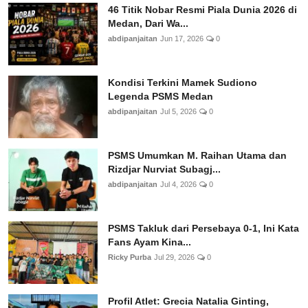
46 Titik Nobar Resmi Piala Dunia 2026 di
Medan, Dari Wa...
abdipanjaitan
Jun 17, 2026
0
Kondisi Terkini Mamek Sudiono
Legenda PSMS Medan
abdipanjaitan
Jul 5, 2026
0
PSMS Umumkan M. Raihan Utama dan
Rizdjar Nurviat Subagj...
abdipanjaitan
Jul 4, 2026
0
PSMS Takluk dari Persebaya 0-1, Ini Kata
Fans Ayam Kina...
Ricky Purba
Jul 29, 2026
0
Profil Atlet: Grecia Natalia Ginting,