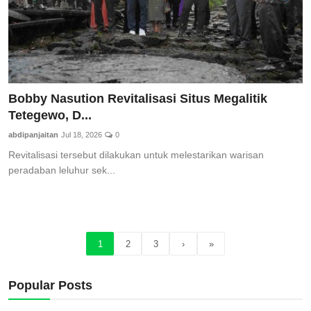
Bobby Nasution Revitalisasi Situs Megalitik
Tetegewo, D...
abdipanjaitan
Jul 18, 2026
0
Revitalisasi tersebut dilakukan untuk melestarikan warisan
peradaban leluhur sek...
1
2
3
›
»
Popular Posts