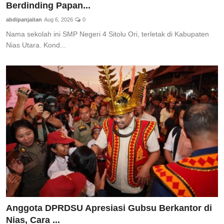
Berdinding Papan...
Pedoman Media Siber
abdipanjaitan
Aug 6, 2026
0
SPORTAIMENT
Nama sekolah ini SMP Negeri 4 Sitolu Ori, terletak di Kabupaten
Nias Utara. Kond...
SOSOK
HIBURAN
Anggota DPRDSU Apresiasi Gubsu Berkantor di
Nias, Cara ...