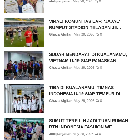
abdipanjaitan
May 29, 2026
0
VIRAL! KOMUNITAS LARI 'JAJAL'
RUMPUT STADION TELADAN JE...
Ghaza Algifari
May 29, 2026
0
SUDAH MENDARAT DI KUALANAMU,
VIETNAM U-19 SIAP PANASKAN...
Ghaza Algifari
May 29, 2026
0
TIBA DI KUALANAMU, TIMNAS
INDONESIA U-19 SIAP TEMPUR DI...
Ghaza Algifari
May 29, 2026
0
SUMUT TERPILIH JADI TUAN RUMAH
BTN INDONESIA FASHION WE...
abdipanjaitan
May 28, 2026
0