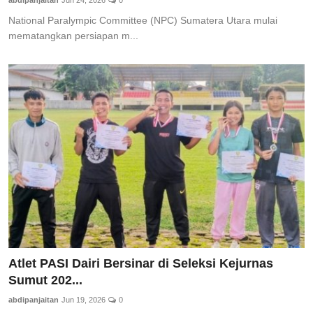
abdipanjaitan
Jun 24, 2026
0
National Paralympic Committee (NPC) Sumatera Utara mulai
mematangkan persiapan m...
Atlet PASI Dairi Bersinar di Seleksi Kejurnas
Sumut 202...
abdipanjaitan
Jun 19, 2026
0