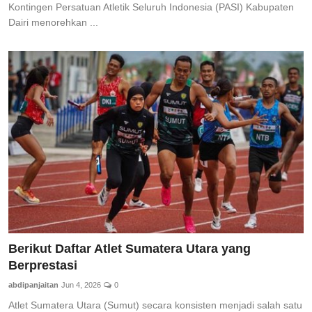
Kontingen Persatuan Atletik Seluruh Indonesia (PASI) Kabupaten
Dairi menorehkan ...
Berikut Daftar Atlet Sumatera Utara yang
Berprestasi
abdipanjaitan
Jun 4, 2026
0
Atlet Sumatera Utara (Sumut) secara konsisten menjadi salah satu