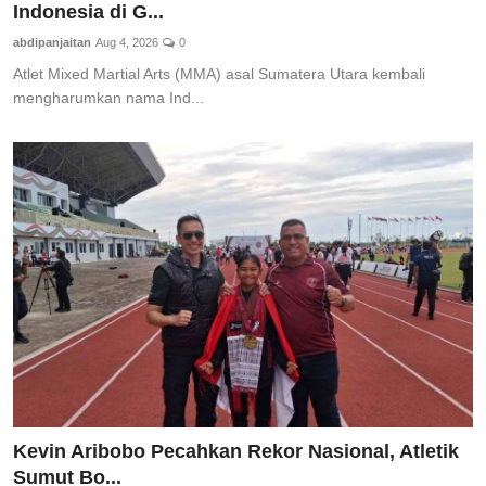
Indonesia di G...
Pedoman Media Siber
abdipanjaitan
Aug 4, 2026
0
SPORTAIMENT
Atlet Mixed Martial Arts (MMA) asal Sumatera Utara kembali
mengharumkan nama Ind...
SOSOK
HIBURAN
Kevin Aribobo Pecahkan Rekor Nasional, Atletik
Sumut Bo...