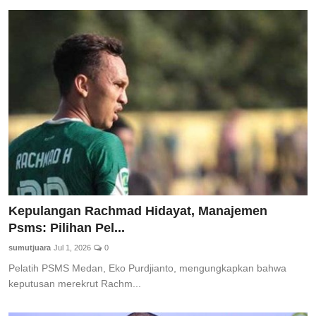
Kepulangan Rachmad Hidayat, Manajemen
Psms: Pilihan Pel...
sumutjuara
Jul 1, 2026
0
Pelatih PSMS Medan, Eko Purdjianto, mengungkapkan bahwa
keputusan merekrut Rachm...