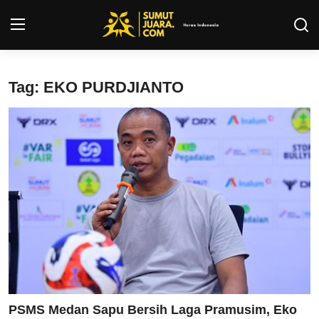
Login
Register
Tag: EKO PURDJIANTO
Kontak
Tentang Kami
Privacy Policy
INFO SUMUT
SEPAKBOLA
ALL SPORT
PSMS Medan Sapu Bersih Laga Pramusim, Eko