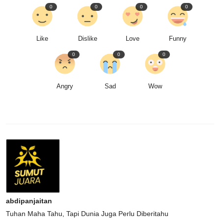
0
0
0
0
Like
Dislike
Love
Funny
0
0
0
Angry
Sad
Wow
abdipanjaitan
Tuhan Maha Tahu, Tapi Dunia Juga Perlu Diberitahu