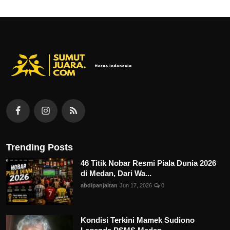
Trending Posts
46 Titik Nobar Resmi Piala Dunia 2026
di Medan, Dari Wa...
abdipanjaitan
Jun 17, 2026
0
Kondisi Terkini Mamek Sudiono