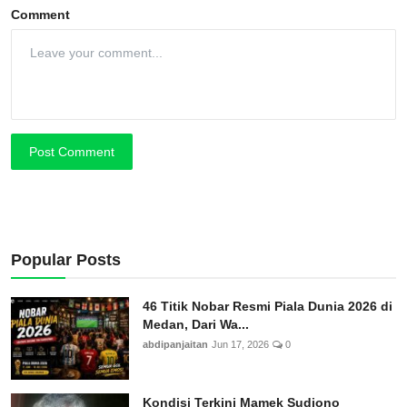
Comment
Post Comment
Popular Posts
46 Titik Nobar Resmi Piala Dunia 2026 di
Medan, Dari Wa...
abdipanjaitan
Jun 17, 2026
0
Kondisi Terkini Mamek Sudiono