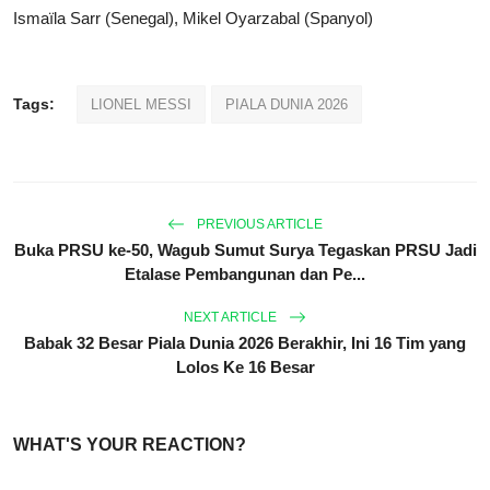
Ismaïla Sarr (Senegal), Mikel Oyarzabal (Spanyol)
Tags:
LIONEL MESSI
PIALA DUNIA 2026
PREVIOUS ARTICLE
Buka PRSU ke-50, Wagub Sumut Surya Tegaskan PRSU Jadi
Etalase Pembangunan dan Pe...
NEXT ARTICLE
Babak 32 Besar Piala Dunia 2026 Berakhir, Ini 16 Tim yang
Lolos Ke 16 Besar
WHAT'S YOUR REACTION?