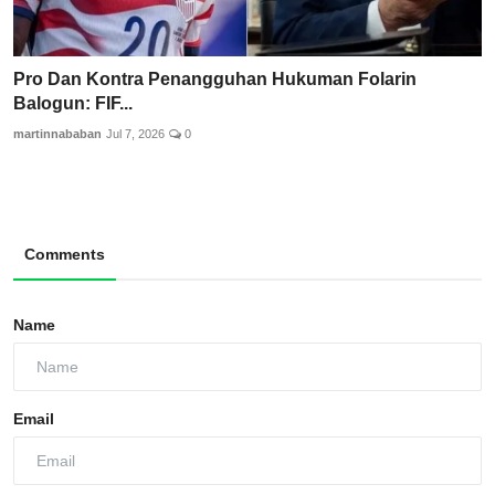
Pro Dan Kontra Penangguhan Hukuman Folarin
Balogun: FIF...
martinnababan
Jul 7, 2026
0
Comments
Name
Email