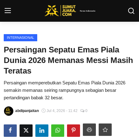
Login
Register
INTERNASIONAL
Persaingan Sepatu Emas Piala
Kontak
Dunia 2026 Memanas Messi Masih
Tentang Kami
Teratas
Persaingan memperebutkan Sepatu Emas Piala Dunia 2026
Privacy Policy
semakin memanas seiring rampungnya sebagian besar
pertandingan babak 32 besar.
INFO SUMUT
abdipanjaitan
Jul 4, 2026 - 11:42
0
SEPAKBOLA
ALL SPORT