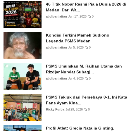
46 Titik Nobar Resmi Piala Dunia 2026 di
Medan, Dari Wa...
abdipanjaitan
Jun 17, 2026
0
Kondisi Terkini Mamek Sudiono
Legenda PSMS Medan
abdipanjaitan
Jul 5, 2026
0
PSMS Umumkan M. Raihan Utama dan
Rizdjar Nurviat Subagj...
abdipanjaitan
Jul 4, 2026
0
PSMS Takluk dari Persebaya 0-1, Ini Kata
Fans Ayam Kina...
Ricky Purba
Jul 29, 2026
0
Profil Atlet: Grecia Natalia Ginting,