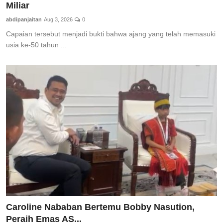
Miliar
Pedoman Media Siber
abdipanjaitan
Aug 3, 2026
0
SPORTAIMENT
Capaian tersebut menjadi bukti bahwa ajang yang telah memasuki
usia ke-50 tahun ...
SOSOK
HIBURAN
Caroline Nababan Bertemu Bobby Nasution,
Peraih Emas AS...