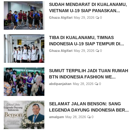
SUDAH MENDARAT DI KUALANAMU,
VIETNAM U-19 SIAP PANASKAN...
Ghaza Algifari
May 29, 2026
0
TIBA DI KUALANAMU, TIMNAS
INDONESIA U-19 SIAP TEMPUR DI...
Ghaza Algifari
May 29, 2026
0
SUMUT TERPILIH JADI TUAN RUMAH
BTN INDONESIA FASHION WE...
abdipanjaitan
May 28, 2026
0
SELAMAT JALAN BENSON: SANG
LEGENDA DAYUNG INDONESIA BER...
amalgam
May 28, 2026
0