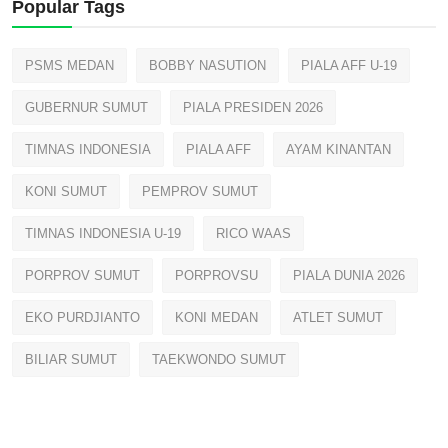
Popular Tags
PSMS MEDAN
BOBBY NASUTION
PIALA AFF U-19
GUBERNUR SUMUT
PIALA PRESIDEN 2026
TIMNAS INDONESIA
PIALA AFF
AYAM KINANTAN
KONI SUMUT
PEMPROV SUMUT
TIMNAS INDONESIA U-19
RICO WAAS
PORPROV SUMUT
PORPROVSU
PIALA DUNIA 2026
EKO PURDJIANTO
KONI MEDAN
ATLET SUMUT
BILIAR SUMUT
TAEKWONDO SUMUT