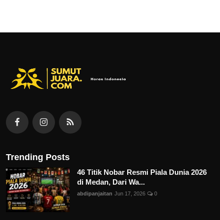
Trending Posts
46 Titik Nobar Resmi Piala Dunia 2026
di Medan, Dari Wa...
abdipanjaitan
Jun 17, 2026
0