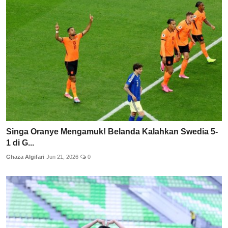
Singa Oranye Mengamuk! Belanda Kalahkan Swedia 5-
1 di G...
Ghaza Algifari
Jun 21, 2026
0