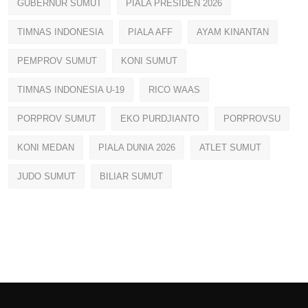
GUBERNUR SUMUT
PIALA PRESIDEN 2026
TIMNAS INDONESIA
PIALA AFF
AYAM KINANTAN
PEMPROV SUMUT
KONI SUMUT
TIMNAS INDONESIA U-19
RICO WAAS
PORPROV SUMUT
EKO PURDJIANTO
PORPROVSU
KONI MEDAN
PIALA DUNIA 2026
ATLET SUMUT
JUDO SUMUT
BILIAR SUMUT