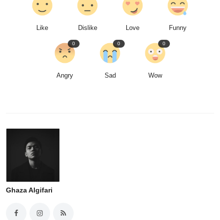
Like
Dislike
Love
Funny
0
0
0
Angry
Sad
Wow
Ghaza Algifari