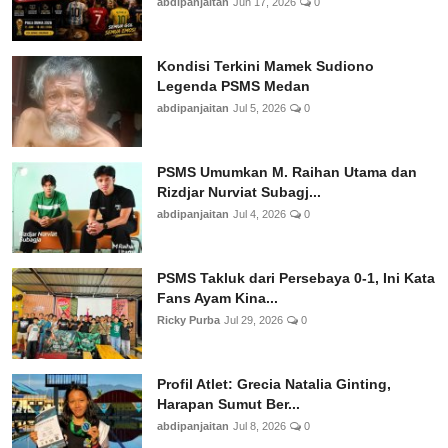
abdipanjaitan
Jun 17, 2026
0
Kondisi Terkini Mamek Sudiono
Legenda PSMS Medan
abdipanjaitan
Jul 5, 2026
0
PSMS Umumkan M. Raihan Utama dan
Rizdjar Nurviat Subagj...
abdipanjaitan
Jul 4, 2026
0
PSMS Takluk dari Persebaya 0-1, Ini Kata
Fans Ayam Kina...
Ricky Purba
Jul 29, 2026
0
Profil Atlet: Grecia Natalia Ginting,
Harapan Sumut Ber...
abdipanjaitan
Jul 8, 2026
0