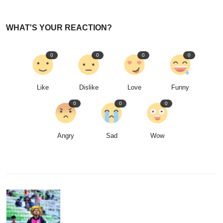
WHAT'S YOUR REACTION?
0
0
0
0
Like
Dislike
Love
Funny
0
0
0
Angry
Sad
Wow