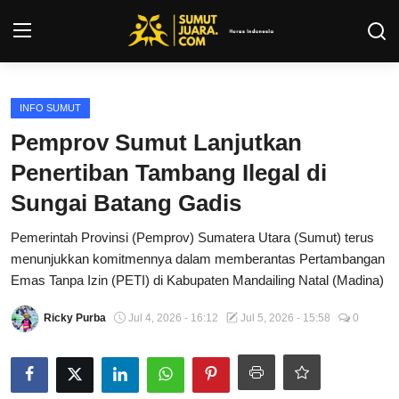
Login
Register
INFO SUMUT
Pemprov Sumut Lanjutkan
Kontak
Penertiban Tambang Ilegal di
Tentang Kami
Sungai Batang Gadis
Pemerintah Provinsi (Pemprov) Sumatera Utara (Sumut) terus
Privacy Policy
menunjukkan komitmennya dalam memberantas Pertambangan
Emas Tanpa Izin (PETI) di Kabupaten Mandailing Natal (Madina)
INFO SUMUT
Ricky Purba
Jul 4, 2026 - 16:12
Jul 5, 2026 - 15:58
0
SEPAKBOLA
ALL SPORT