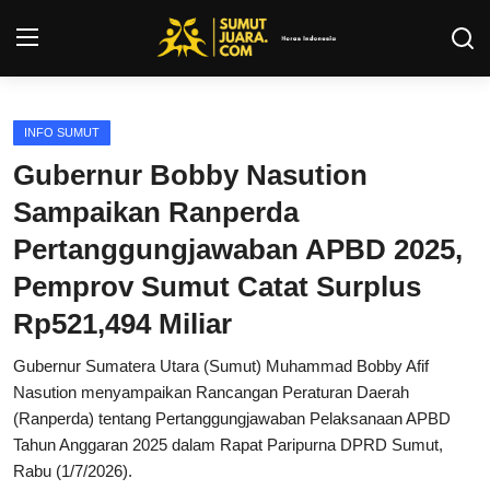
Login
Register
INFO SUMUT
Gubernur Bobby Nasution
Kontak
Sampaikan Ranperda
Tentang Kami
Pertanggungjawaban APBD 2025,
Pemprov Sumut Catat Surplus
Privacy Policy
Rp521,494 Miliar
INFO SUMUT
Gubernur Sumatera Utara (Sumut) Muhammad Bobby Afif
Nasution menyampaikan Rancangan Peraturan Daerah
SEPAKBOLA
(Ranperda) tentang Pertanggungjawaban Pelaksanaan APBD
Tahun Anggaran 2025 dalam Rapat Paripurna DPRD Sumut,
ALL SPORT
Rabu (1/7/2026).