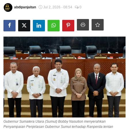
Pedoman Media Siber
abdipanjaitan
Jul 2, 2026 - 08:54
0
SPORTAIMENT
SOSOK
HIBURAN
Gubernur Sumatera Utara (Sumut) Bobby Nasution menyerahkan
Penyampaian Penjelasan Gubernur Sumut terhadap Ranperda tentan