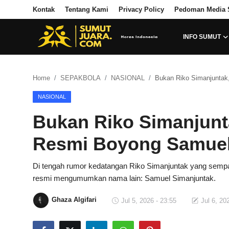
Kontak
Tentang Kami
Privacy Policy
Pedoman Media 
INFO SUMUT
Login
Register
Home
SEPAKBOLA
NASIONAL
Bukan Riko Simanjunta
Kontak
NASIONAL
Tentang Kami
Bukan Riko Simanjun
Privacy Policy
Resmi Boyong Samuel
INFO SUMUT
Di tengah rumor kedatangan Riko Simanjuntak yang sempa
resmi mengumumkan nama lain: Samuel Simanjuntak.
SEPAKBOLA
Ghaza Algifari
Jul 5, 2026 - 23:55
Jul 6, 20
ALL SPORT