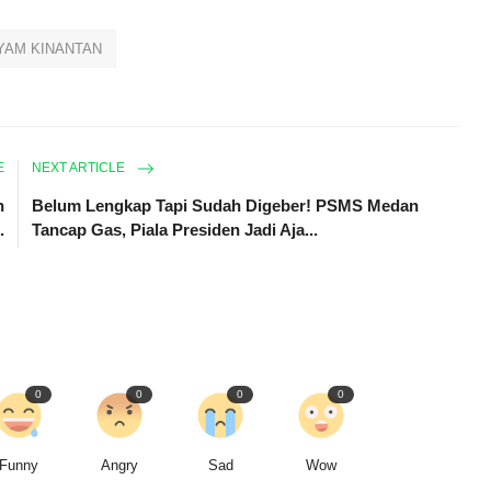
YAM KINANTAN
E
NEXT ARTICLE
n
Belum Lengkap Tapi Sudah Digeber! PSMS Medan
.
Tancap Gas, Piala Presiden Jadi Aja...
0
0
0
0
Funny
Angry
Sad
Wow