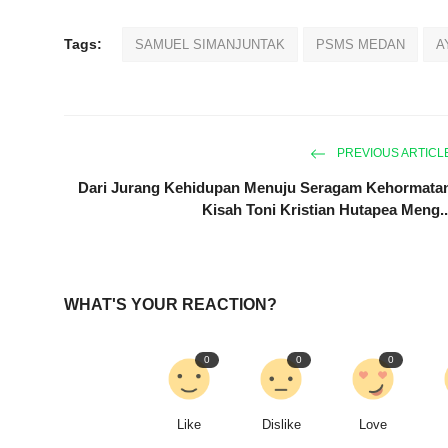
Tags:
SAMUEL SIMANJUNTAK
PSMS MEDAN
A
PREVIOUS ARTICL
Dari Jurang Kehidupan Menuju Seragam Kehormata
Kisah Toni Kristian Hutapea Meng..
WHAT'S YOUR REACTION?
0
0
0
Like
Dislike
Love