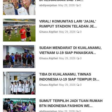
abdipanjaitan
May 29, 2026
0
VIRAL! KOMUNITAS LARI 'JAJAL'
RUMPUT STADION TELADAN JE...
Ghaza Algifari
May 29, 2026
0
SUDAH MENDARAT DI KUALANAMU,
VIETNAM U-19 SIAP PANASKAN...
Ghaza Algifari
May 29, 2026
0
TIBA DI KUALANAMU, TIMNAS
INDONESIA U-19 SIAP TEMPUR DI...
Ghaza Algifari
May 29, 2026
0
SUMUT TERPILIH JADI TUAN RUMAH
BTN INDONESIA FASHION WE...
abdipanjaitan
May 28, 2026
0