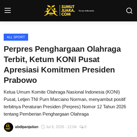
Login
Register
ALL SPORT
Perpres Penghargaan Olahraga
Kontak
Terbit, Ketum KONI Pusat
Tentang Kami
Apresiasi Komitmen Presiden
Prabowo
Privacy Policy
Ketua Umum Komite Olahraga Nasional Indonesia (KONI)
INFO SUMUT
Pusat, Letjen TNI Purn Marciano Norman, menyambut positif
terbitnya Peraturan Presiden (Perpres) Nomor 12 Tahun 2026
SEPAKBOLA
tentang Pemberian Penghargaan Olahraga
ALL SPORT
abdipanjaitan
Jul 6, 2026 - 12:04
0