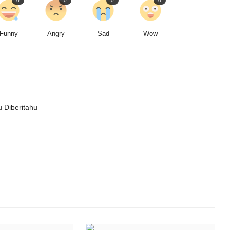
0
0
0
0
Funny
Angry
Sad
Wow
 Diberitahu