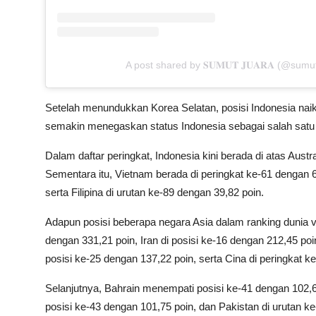
A post shared by 𝐒𝐔𝐌𝐔𝐓 𝐉𝐔𝐀𝐑𝐀 (@sumu
Setelah menundukkan Korea Selatan, posisi Indonesia naik 
semakin menegaskan status Indonesia sebagai salah satu 
Dalam daftar peringkat, Indonesia kini berada di atas Aust
Sementara itu, Vietnam berada di peringkat ke-61 dengan 63
serta Filipina di urutan ke-89 dengan 39,82 poin.
Adapun posisi beberapa negara Asia dalam ranking dunia vol
dengan 331,21 poin, Iran di posisi ke-16 dengan 212,45 poi
posisi ke-25 dengan 137,22 poin, serta Cina di peringkat k
Selanjutnya, Bahrain menempati posisi ke-41 dengan 102,66 
posisi ke-43 dengan 101,75 poin, dan Pakistan di urutan k