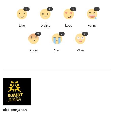
0
0
0
0
Like
Dislike
Love
Funny
0
0
0
Angry
Sad
Wow
abdipanjaitan