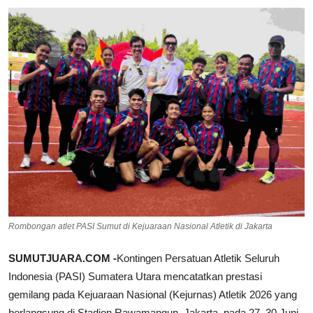
Pedoman Media Siber
SPORTAIMENT
SOSOK
HIBURAN
Rombongan atlet PASI Sumut di Kejuaraan Nasional Atletik di Jakarta
SUMUTJUARA.COM -
Kontingen Persatuan Atletik Seluruh
Indonesia (PASI) Sumatera Utara mencatatkan prestasi
gemilang pada Kejuaraan Nasional (Kejurnas) Atletik 2026 yang
berlangsung di Stadion Rawamangun, Jakarta, pada 27–30 Juni