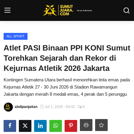
Login
Register
ALL SPORT
Atlet PASI Binaan PPI KONI Sumut
Kontak
Torehkan Sejarah dan Rekor di
Tentang Kami
Kejurnas Atletik 2026 Jakarta
Kontingen Sumatera Utara berhasil menorehkan tinta emas pada
Privacy Policy
Kejurnas Atletik 27 - 30 Juni 2026 di Stadion Rawamangun
Jakarta dengan meraih 8 medali emas, 4 perak dan 5 perunggu
INFO SUMUT
abdipanjaitan
Jul 1, 2026 - 09:42
0
SEPAKBOLA
ALL SPORT