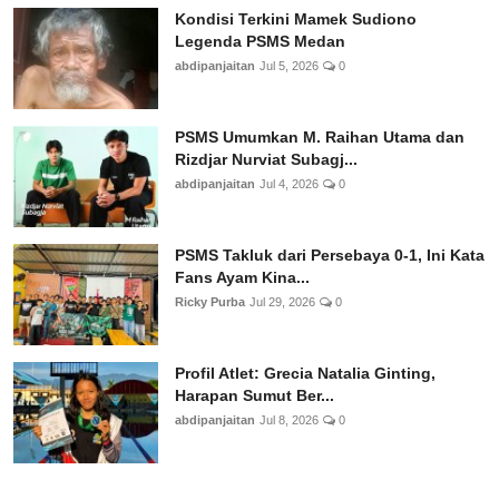
Kondisi Terkini Mamek Sudiono
Legenda PSMS Medan
abdipanjaitan
Jul 5, 2026
0
PSMS Umumkan M. Raihan Utama dan
Rizdjar Nurviat Subagj...
abdipanjaitan
Jul 4, 2026
0
PSMS Takluk dari Persebaya 0-1, Ini Kata
Fans Ayam Kina...
Ricky Purba
Jul 29, 2026
0
Profil Atlet: Grecia Natalia Ginting,
Harapan Sumut Ber...
abdipanjaitan
Jul 8, 2026
0