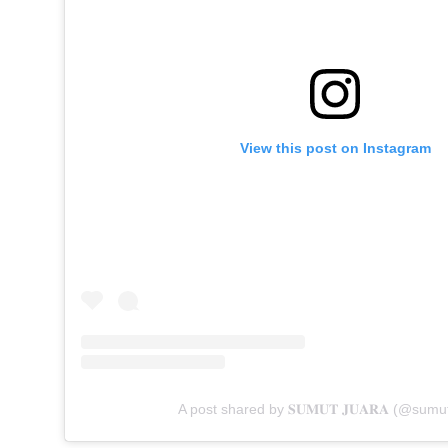
View this post on Instagram
A post shared by 𝐒𝐔𝐌𝐔𝐓 𝐉𝐔𝐀𝐑𝐀 (@sumu