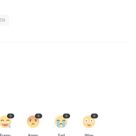
EN
0
0
0
0
Funny
Angry
Sad
Wow