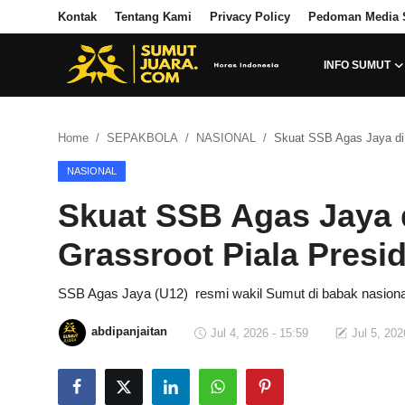
Kontak
Tentang Kami
Privacy Policy
Pedoman Media 
INFO SUMUT
Login
Register
Home
SEPAKBOLA
NASIONAL
Skuat SSB Agas Jaya di 
Kontak
NASIONAL
Tentang Kami
Skuat SSB Agas Jaya 
Privacy Policy
Grassroot Piala Presi
INFO SUMUT
SSB Agas Jaya (U12) resmi wakil Sumut di babak nasional
SEPAKBOLA
abdipanjaitan
Jul 4, 2026 - 15:59
Jul 5, 202
ALL SPORT