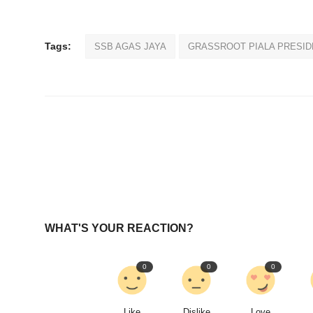
Tags:
SSB AGAS JAYA
GRASSROOT PIALA PRESID
WHAT'S YOUR REACTION?
0
0
0
Like
Dislike
Love