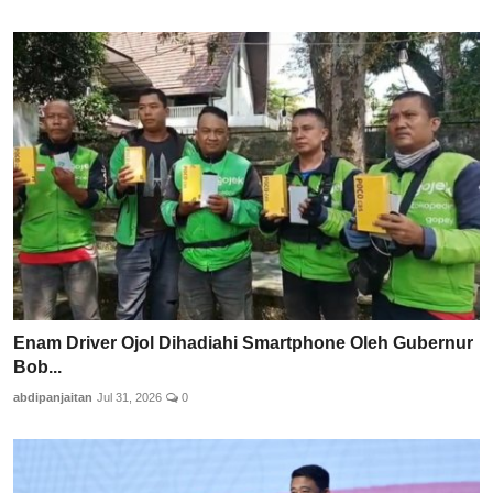
Enam Driver Ojol Dihadiahi Smartphone Oleh Gubernur
Bob...
abdipanjaitan
Jul 31, 2026
0