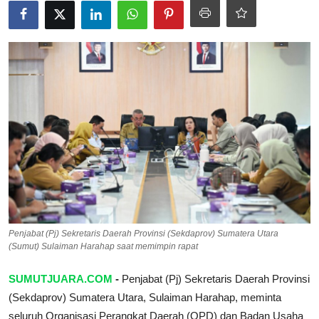
Pedoman Media Siber
SPORTAIMENT
SOSOK
HIBURAN
Penjabat (Pj) Sekretaris Daerah Provinsi (Sekdaprov) Sumatera Utara
(Sumut) Sulaiman Harahap saat memimpin rapat
SUMUTJUARA.COM
-
Penjabat (Pj) Sekretaris Daerah Provinsi
(Sekdaprov) Sumatera Utara, Sulaiman Harahap, meminta
seluruh Organisasi Perangkat Daerah (OPD) dan Badan Usaha