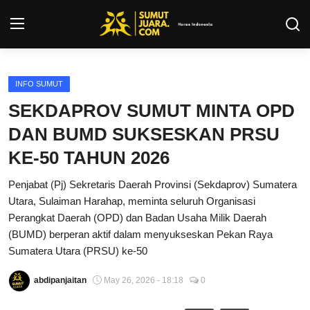
Login
Register
INFO SUMUT
SEKDAPROV SUMUT MINTA OPD
Kontak
DAN BUMD SUKSESKAN PRSU
Tentang Kami
KE-50 TAHUN 2026
Penjabat (Pj) Sekretaris Daerah Provinsi (Sekdaprov) Sumatera
Privacy Policy
Utara, Sulaiman Harahap, meminta seluruh Organisasi
Perangkat Daerah (OPD) dan Badan Usaha Milik Daerah
INFO SUMUT
(BUMD) berperan aktif dalam menyukseskan Pekan Raya
Sumatera Utara (PRSU) ke-50
SEPAKBOLA
abdipanjaitan
May 26, 2026 - 18:18
0
ALL SPORT