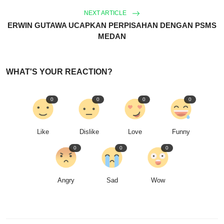
NEXT ARTICLE
ERWIN GUTAWA UCAPKAN PERPISAHAN DENGAN PSMS
MEDAN
WHAT'S YOUR REACTION?
0
0
0
0
Like
Dislike
Love
Funny
0
0
0
Angry
Sad
Wow