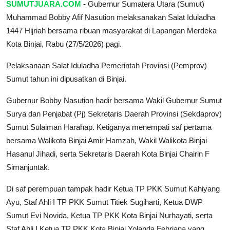
SUMUTJUARA.COM
-
Gubernur Sumatera Utara (Sumut)
Muhammad Bobby Afif Nasution melaksanakan Salat Iduladha
1447 Hijriah bersama ribuan masyarakat di Lapangan Merdeka
Kota Binjai, Rabu (27/5/2026) pagi.
Pelaksanaan Salat Iduladha Pemerintah Provinsi (Pemprov)
Sumut tahun ini dipusatkan di Binjai.
Gubernur Bobby Nasution hadir bersama Wakil Gubernur Sumut
Surya dan Penjabat (Pj) Sekretaris Daerah Provinsi (Sekdaprov)
Sumut Sulaiman Harahap. Ketiganya menempati saf pertama
bersama Walikota Binjai Amir Hamzah, Wakil Walikota Binjai
Hasanul Jihadi, serta Sekretaris Daerah Kota Binjai Chairin F
Simanjuntak.
Di saf perempuan tampak hadir Ketua TP PKK Sumut Kahiyang
Ayu, Staf Ahli I TP PKK Sumut Titiek Sugiharti, Ketua DWP
Sumut Evi Novida, Ketua TP PKK Kota Binjai Nurhayati, serta
Staf Ahli I Ketua TP PKK Kota Binjai Yolanda Febriana yang