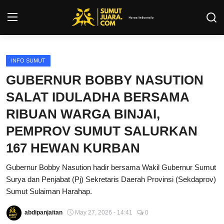
Login
Register
INFO SUMUT
GUBERNUR BOBBY NASUTION
Kontak
SALAT IDULADHA BERSAMA
Tentang Kami
RIBUAN WARGA BINJAI,
PEMPROV SUMUT SALURKAN
Privacy Policy
167 HEWAN KURBAN
INFO SUMUT
Gubernur Bobby Nasution hadir bersama Wakil Gubernur Sumut
Surya dan Penjabat (Pj) Sekretaris Daerah Provinsi (Sekdaprov)
SEPAKBOLA
Sumut Sulaiman Harahap.
ALL SPORT
abdipanjaitan
May 27, 2026 - 14:41
0