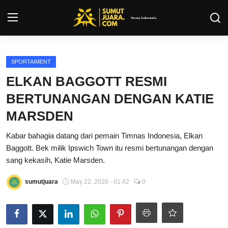
Login
Register
SPORTAIMENT
ELKAN BAGGOTT RESMI
Kontak
BERTUNANGAN DENGAN KATIE
Tentang Kami
MARSDEN
Kabar bahagia datang dari pemain Timnas Indonesia, Elkan
Privacy Policy
Baggott. Bek milik Ipswich Town itu resmi bertunangan dengan
sang kekasih, Katie Marsden.
INFO SUMUT
sumutjuara
May 22, 2026 - 01:42
0
SEPAKBOLA
ALL SPORT