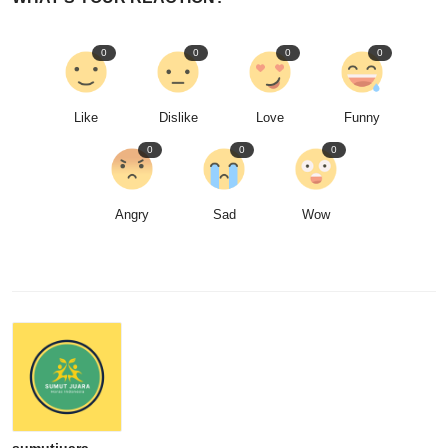
0
0
0
0
Like
Dislike
Love
Funny
0
0
0
Angry
Sad
Wow