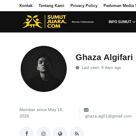
Kontak
Tentang Kami
Privacy Policy
Pedoman Media 
INFO SUMUT
Login
Register
Kontak
Ghaza Algifari
Tentang Kami
Last seen: 9 days ago
Privacy Policy
INFO SUMUT
Member since May 16,
SEPAKBOLA
2026
ghaza.ag01@gmail.com
ALL SPORT